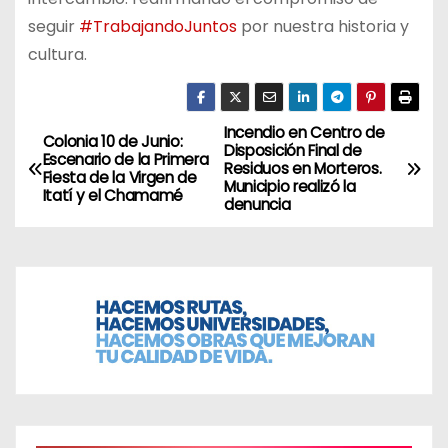
seguir
#TrabajandoJuntos
por nuestra historia y
cultura.
Incendio en Centro de
N
Colonia 10 de Junio:
Disposición Final de
Escenario de la Primera
Residuos en Morteros.
a
Fiesta de la Virgen de
Municipio realizó la
Itatí y el Chamamé
denuncia
v
e
g
a
c
i