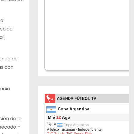
el
medida
a”,
genda de
as con
ancia
ción de la
 secado –