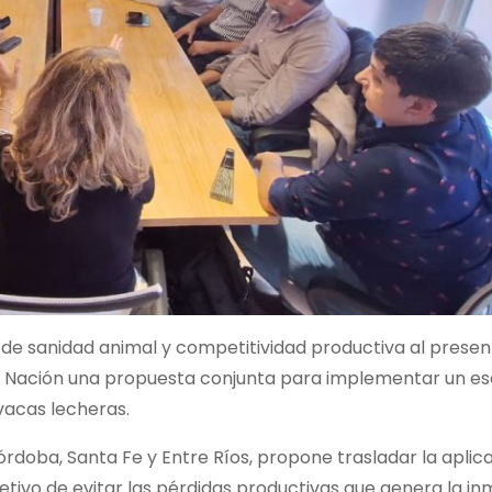
 de sanidad animal y competitividad productiva al presen
 la Nación una propuesta conjunta para implementar un 
vacas lecheras.
órdoba, Santa Fe y Entre Ríos, propone trasladar la aplica
tivo de evitar las pérdidas productivas que genera la in