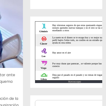
tar ante
esquema
Horoscopo
ción de la
munización