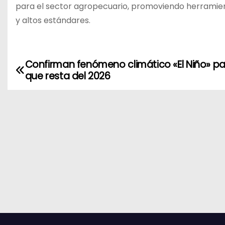
para el sector agropecuario, promoviendo herramien
y altos estándares.
Confirman fenómeno climático «El Niño» pa
N
que resta del 2026
a
v
e
g
a
c
i