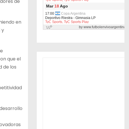
adores de
niendo en
 y
de
on que el
d de los
etitividad
desarrollo
novadoras