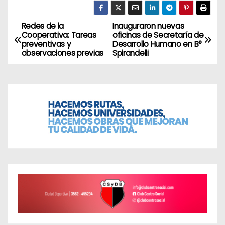
Redes de la
Inauguraron nuevas
N
Cooperativa: Tareas
oficinas de Secretaría de
preventivas y
Desarrollo Humano en B°
a
observaciones previas
Spirandelli
v
e
g
a
c
i
ó
n