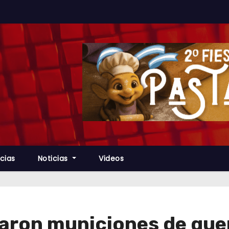
cias
Noticias
Videos
aron municiones de gue