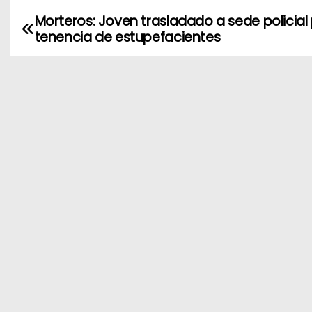
Morteros: Joven trasladado a sede policial
N
tenencia de estupefacientes
a
v
e
g
a
c
i
ó
n