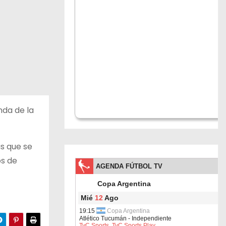
nda de la
s que se
os de