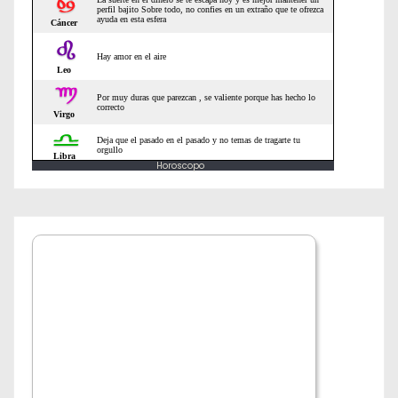
r
a
d
a
Horoscopo
s