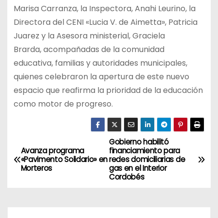
Marisa Carranza, la Inspectora, Anahi Leurino, la
Directora del CENI «Lucia V. de Aimetta», Patricia
Juarez y la Asesora ministerial, Graciela
Brarda, acompañadas de la comunidad
educativa, familias y autoridades municipales,
quienes celebraron la apertura de este nuevo
espacio que reafirma la prioridad de la educación
como motor de progreso.
Gobierno habilitó
N
Avanza programa
financiamiento para
«Pavimento Solidario» en
redes domiciliarias de
a
Morteros
gas en el Interior
Cordobés
v
e