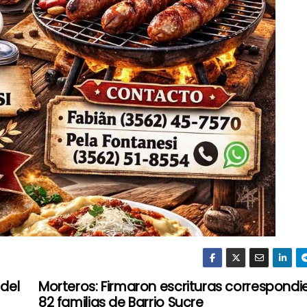
del
Morteros: Firmaron escrituras correspondi
82 familias de Barrio Sucre