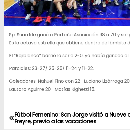
Sp. Suardi le ganó a Porteña Asociación 98 a 70 y se 
Es la octava estrella que obtiene dentro del ámbito 
El “Rojiblanco” barrió la serie 2-0; ya había ganado e
Parciales: 23-27/ 25-25/ 11-24 y 11-22.
Goleadores: Nahuel Fino con 22- Luciano Lizárraga 20
Lautaro Aguirre 20- Matías Righetti 15.
Fútbol Femenino: San Jorge visitó a Nueve 
N
Freyre, previo a las vacaciones
a