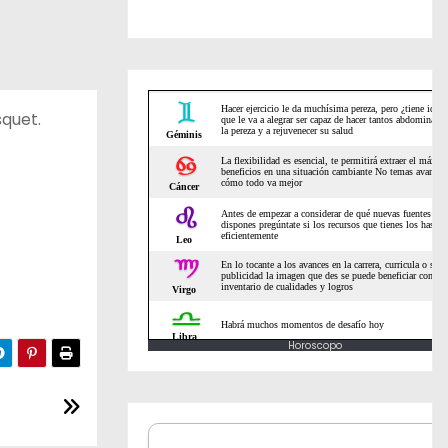
squet.
Horoscopo