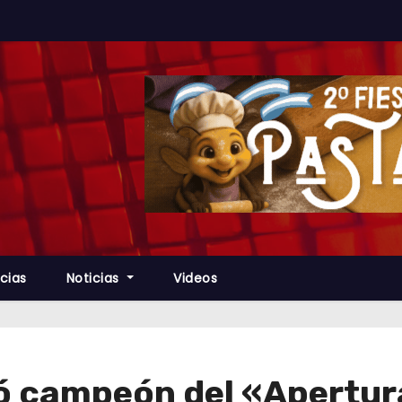
cias
Noticias
Videos
ró campeón del «Apertur