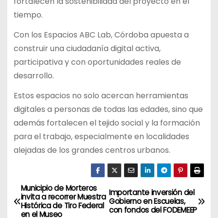
fortalecen la sostenibilidad del proyecto en el
tiempo.
Con los Espacios ABC Lab, Córdoba apuesta a
construir una ciudadanía digital activa,
participativa y con oportunidades reales de
desarrollo.
Estos espacios no solo acercan herramientas
digitales a personas de todas las edades, sino que
además fortalecen el tejido social y la formación
para el trabajo, especialmente en localidades
alejadas de los grandes centros urbanos.
Municipio de Morteros
N
Importante inversión del
invita a recorrer Muestra
Gobierno en Escuelas,
Histórica de Tiro Federal
a
con fondos del FODEMEEP
en el Museo