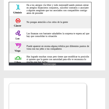
e
n
t
r
a
d
a
Horoscopo
s