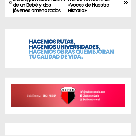
de un Bebé y dos
«Voces de Nuestra
a
jóvenes amenazados
Historia»
v
e
g
a
c
i
ó
n
d