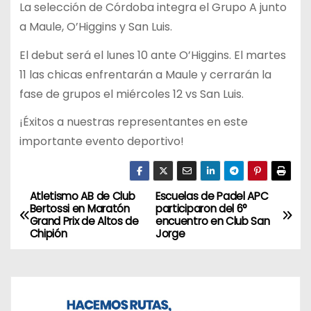
La selección de Córdoba integra el Grupo A junto
a Maule, O’Higgins y San Luis.
El debut será el lunes 10 ante O’Higgins. El martes
11 las chicas enfrentarán a Maule y cerrarán la
fase de grupos el miércoles 12 vs San Luis.
¡Éxitos a nuestras representantes en este
importante evento deportivo!
Atletismo AB de Club
Escuelas de Padel APC
N
Bertossi en Maratón
participaron del 6°
Grand Prix de Altos de
encuentro en Club San
a
Chipión
Jorge
v
e