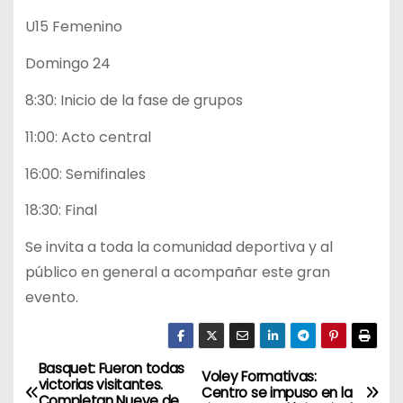
U15 Femenino
Domingo 24
8:30: Inicio de la fase de grupos
11:00: Acto central
16:00: Semifinales
18:30: Final
Se invita a toda la comunidad deportiva y al
público en general a acompañar este gran
evento.
Basquet: Fueron todas
N
Voley Formativas:
victorias visitantes.
Centro se impuso en la
Completan Nueve de