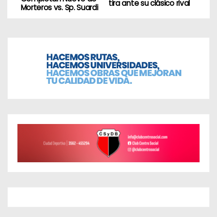
a
tira ante su clásico rival
Morteros vs. Sp. Suardi
v
e
g
a
c
i
ó
n
d
e