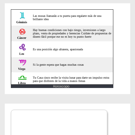
e
n
t
r
a
d
a
Horoscopo
s