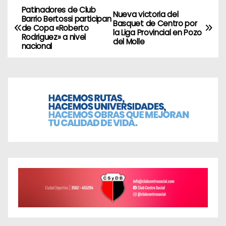
Patinadores de Club
N
Nueva victoria del
Barrio Bertossi participan
Basquet de Centro por
de Copa «Roberto
a
la Liga Provincial en Pozo
Rodriguez» a nivel
del Molle
nacional
v
e
g
a
c
i
ó
n