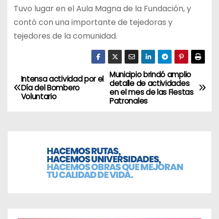
Tuvo lugar en el Aula Magna de la Fundación, y
contó con una importante de tejedoras y
tejedores de la comunidad.
Municipio brindó amplio
N
Intensa actividad por el
detalle de actividades
Día del Bombero
en el mes de las Fiestas
a
Voluntario
Patronales
v
e
g
a
c