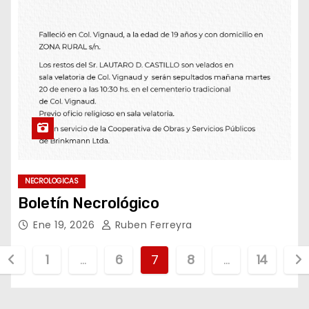
NECROLOGICAS
Boletín Necrológico
Ene 19, 2026
Ruben Ferreyra
P
1
…
6
7
8
…
14
a