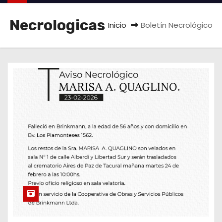
o
Necrologicas
Inicio
Boletín Necrológico