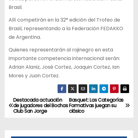
Brasil.
Allí competirán en la 32° edición del Trofeo de
Brasil, representando a la Federación FEDAKKO
de Argentina.
Quienes representarán al rojinegro en esta
importante competencia internacional serán:
Adrian Alaniz, José Cortez, Joaquin Cortez, Ian
Mores y Juan Cortez.
Destacada actuación
Basquet: Las Categorías
N
de jugadores del Bochas
Formativas juegan su
Club San Jorge
clásico
a
v