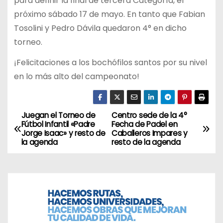
para definir la final de tercera Categoría, el
próximo sábado 17 de mayo. En tanto que Fabian
Tosolini y Pedro Dávila quedaron 4° en dicho
torneo.
¡Felicitaciones a los bochófilos santos por su nivel
en lo más alto del campeonato!
Juegan el Torneo de
Centro sede de la 4°
N
Fútbol Infantil «Padre
Fecha de Padel en
Jorge Isaac» y resto de
Caballeros Impares y
a
la agenda
resto de la agenda
v
e
g