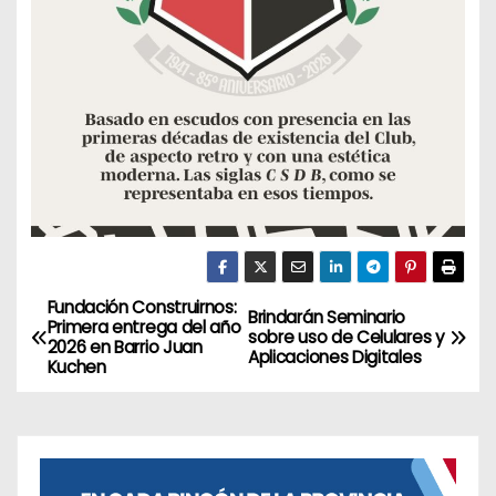
Fundación Construirnos:
N
Brindarán Seminario
Primera entrega del año
sobre uso de Celulares y
2026 en Barrio Juan
a
Aplicaciones Digitales
Kuchen
v
e