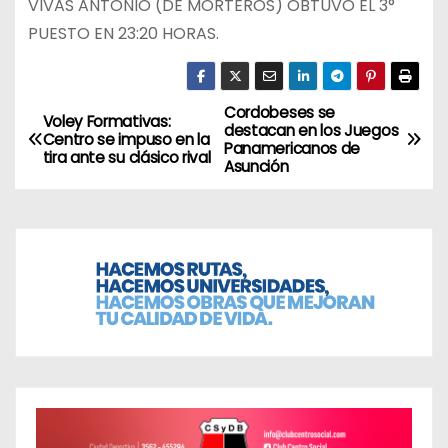
VIVAS ANTONIO (DE MORTEROS) OBTUVO EL 3°
PUESTO EN 23:20 HORAS.
Cordobeses se
N
Voley Formativas:
destacan en los Juegos
Centro se impuso en la
Panamericanos de
a
tira ante su clásico rival
Asunción
v
e
g
a
c
i