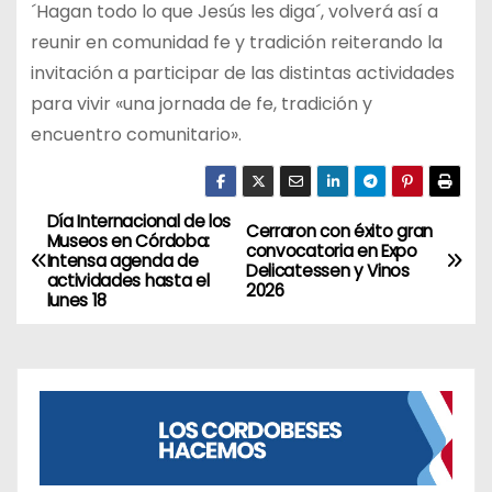
´Hagan todo lo que Jesús les diga´, volverá así a
reunir en comunidad fe y tradición reiterando la
invitación a participar de las distintas actividades
para vivir «una jornada de fe, tradición y
encuentro comunitario».
Día Internacional de los
N
Cerraron con éxito gran
Museos en Córdoba:
convocatoria en Expo
Intensa agenda de
a
Delicatessen y Vinos
actividades hasta el
2026
lunes 18
v
e
g
a