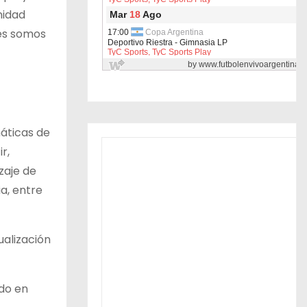
nidad
les somos
máticas de
r,
zaje de
a, entre
ualización
ndo en