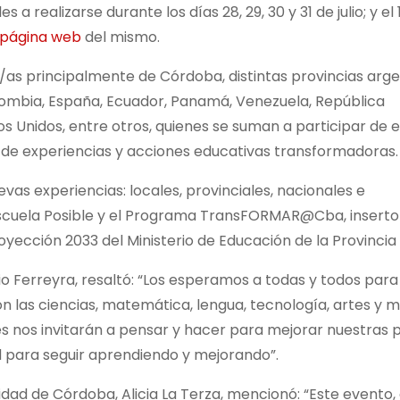
a realizarse durante los días 28, 29, 30 y 31 de julio; y el 
página web
del mismo.
/as principalmente de Córdoba, distintas provincias arge
Colombia, España, Ecuador, Panamá, Venezuela, República
os Unidos, entre otros, quienes se suman a participar de 
n de experiencias y acciones educativas transformadoras.
evas experiencias: locales, provinciales, nacionales e
 Escuela Posible y el Programa TransFORMAR@Cba, inserto 
yección 2033 del Ministerio de Educación de la Provincia
io Ferreyra, resaltó: “Los esperamos a todas y todos para
 las ciencias, matemática, lengua, tecnología, artes y 
s nos invitarán a pensar y hacer para mejorar nuestras p
para seguir aprendiendo y mejorando”.
idad de Córdoba, Alicia La Terza, mencionó: “Este evento,