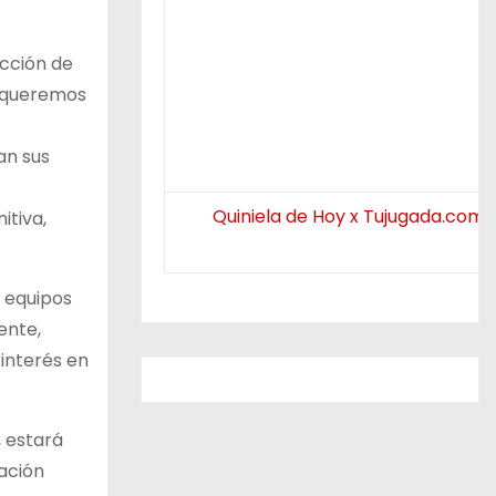
ección de
e queremos
an sus
Quiniela de Hoy x Tujugada.com.
itiva,
, equipos
ente,
 interés en
, estará
ación