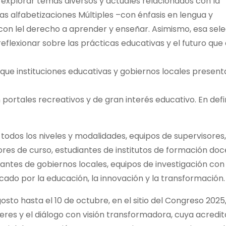
explorar temas diversos y actuales relacionados con la
 las alfabetizaciones Múltiples –con énfasis en lengua y
con lel derecho a aprender y enseñar. Asimismo, esa sel
eflexionar sobre las prácticas educativas y el futuro qu
 que instituciones educativas y gobiernos locales present
ortales recreativos y de gran interés educativo. En defin
 todos los niveles y modalidades, equipos de supervisores
ores de curso, estudiantes de institutos de formación doc
ntantes de gobiernos locales, equipos de investigación con
cado por la educación, la innovación y la transformación.
osto hasta el 10 de octubre, en el sitio del Congreso 2025
res y el diálogo con visión transformadora, cuya acredit