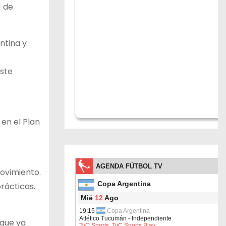
1 de
ntina y
este
en el Plan
movimiento.
rácticas.
 que ya