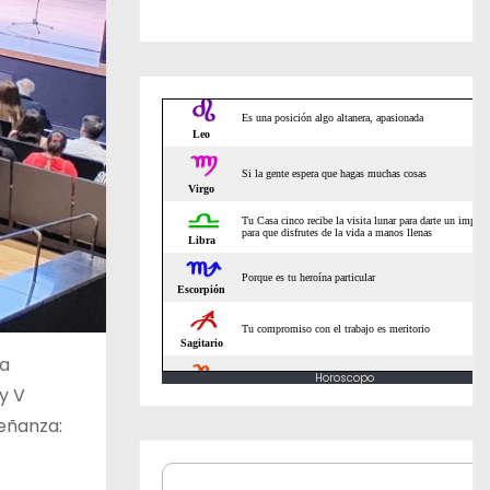
la
Horoscopo
 y V
eñanza: