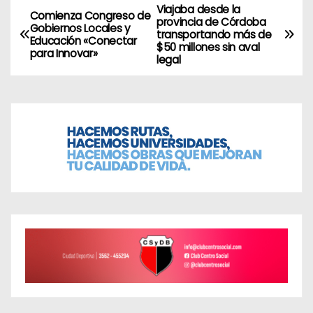
Viajaba desde la
N
Comienza Congreso de
provincia de Córdoba
Gobiernos Locales y
transportando más de
a
Educación «Conectar
$50 millones sin aval
para Innovar»
legal
v
e
g
a
c
i
ó
n
d