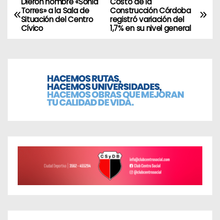
Dieron nombre «Sonia
Costo de la
N
Torres» a la Sala de
Construcción Córdoba
Situación del Centro
registró variación del
a
Cívico
1,7% en su nivel general
v
e
g
a
c
i
ó
n
d