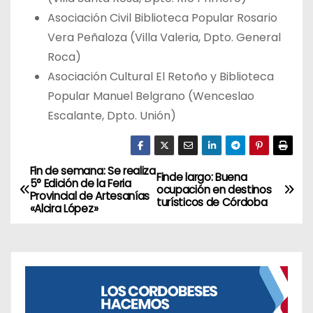
Asociación Civil Biblioteca Popular Rosario
Vera Peñaloza (Villa Valeria, Dpto. General
Roca)
Asociación Cultural El Retoño y Biblioteca
Popular Manuel Belgrano (Wenceslao
Escalante, Dpto. Unión)
Fin de semana: Se realiza
N
Finde largo: Buena
5° Edición de la Feria
ocupación en destinos
Provincial de Artesanías
a
turísticos de Córdoba
«Alcira López»
v
e
g