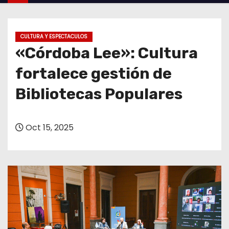
o
CULTURA Y ESPECTACULOS
«Córdoba Lee»: Cultura
fortalece gestión de
Bibliotecas Populares
Oct 15, 2025