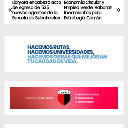
Llaryora encabezó acto
Economía Circular y
N
de egreso de 535
Empleo Verde: Elaboran
nuevos agentes de la
lineamientos para
a
Escuela de Suboficiales
Estrategia Común
v
e
g
a
c
i
ó
n
d