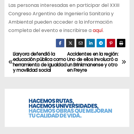
Las personas interesadas en participar del XXIII
Congreso Argentino de Ingeniería Sanitaria y
Ambiental pueden acceder a la información
completa del evento e inscribirse a
aquí
.
Llaryora defendió la
Accidentes en la región:
N
educación pública como
Uno de ellos involucró a
herramienta de igualdad
un Brinkmanense y otro
a
y movilidad social
en Freyre
v
e
g
a
c