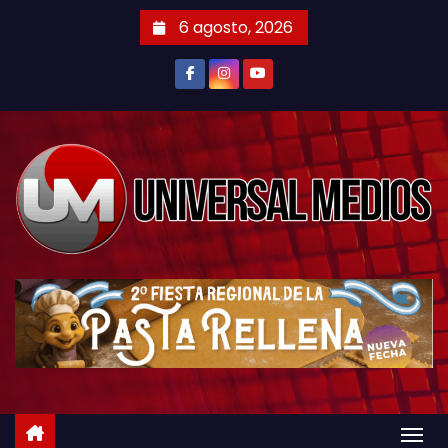
S
6 agosto, 2026
a
l
t
a
r
a
l
c
o
n
t
e
n
i
d