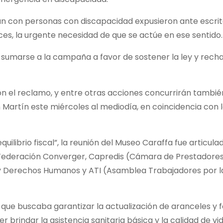
an con personas con discapacidad expusieron ante escrit
ices, la urgente necesidad de que se actúe en ese sentido.
sumarse a la campaña a favor de sostener la ley y recha
n el reclamo, y entre otras acciones concurrirán también
Martín este miércoles al mediodía, en coincidencia con l
uilibrio fiscal”, la reunión del Museo Caraffa fue articula
a Federación Converger, Capredis (Cámara de Prestadores
 y Derechos Humanos y ATI (Asamblea Trabajadores por l
y que buscaba garantizar la actualización de aranceles y 
r brindar la asistencia sanitaria básica y la calidad de vid