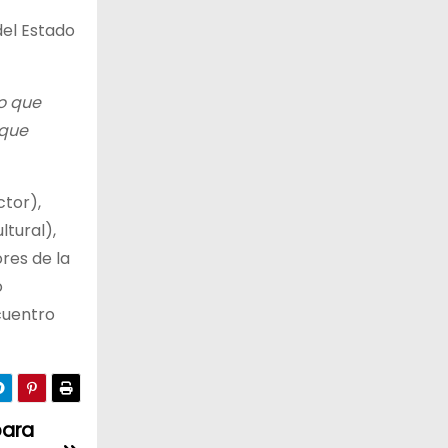
del Estado
go que
 que
ctor),
ltural),
res de la
o
ncuentro
para