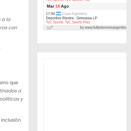
 a la
ros con
sino que
tinados a
olíticas y
inclusión