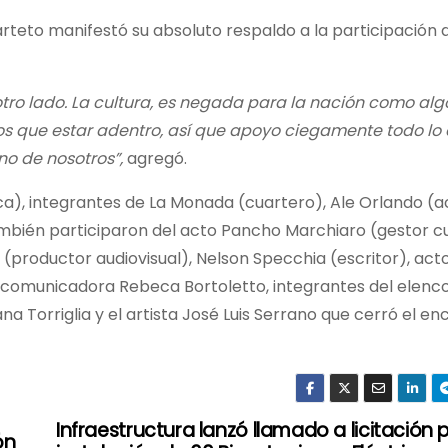
arteto manifestó su absoluto respaldo a la participación 
tro lado. La cultura, es negada para la nación como al
os que estar adentro, así que apoyo ciegamente todo lo
no de nosotros”,
agregó.
a), integrantes de La Monada (cuartero), Ale Orlando (a
 También participaron del acto Pancho Marchiaro (gestor cu
productor audiovisual), Nelson Specchia (escritor), acto
la comunicadora Rebeca Bortoletto, integrantes del elenc
na Torriglia y el artista José Luis Serrano que cerró el e
Infraestructura lanzó llamado a licitación 
ón