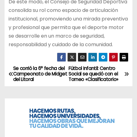
De este modo, el Consejo de Seguridad Deportiva
consolida su rol como espacio de articulación
institucional, promoviendo una mirada preventiva
y profesional que permita que el deporte motor
se desarrolle en un marco de seguridad,
responsabilidad y cuidado de la comunidad.
Se corrió la 6° fecha del
Fútbol Infantil: Centro
N
Campeonato de Midget
Social se quedó con el
del Litoral
Torneo «Clasificatorio»
a
v
e
g
a