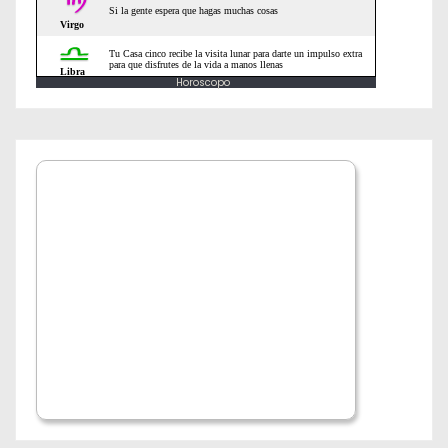
a
d
Horoscopo
a
s