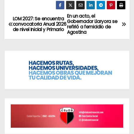
En un acto, el
N
LOM 2027: Se encuentra
Gobernador Llaryora se
convocatoria Anual 2026
refirió a femicidio de
a
de nivel Inicial y Primario
Agostina
v
e
g
a
c
i
ó
n