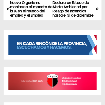
Nuevo Organismo
Declararon Estado de
N
monitorea el impacto de
Alerta Ambiental por
la IA en el mundo del
Riesgo de Incendios
a
empleo y el Empleo
hasta el 31 de diciembre
v
e
g
a
c
i
ó
n
d