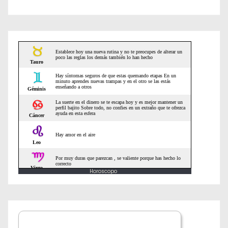
e
e
n
t
r
a
d
a
Horoscopo
s