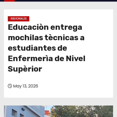
o
REGIONALES
Educaciòn entrega
mochilas tècnicas a
estudiantes de
Enfermerìa de Nivel
Supèrior
May 13, 2026