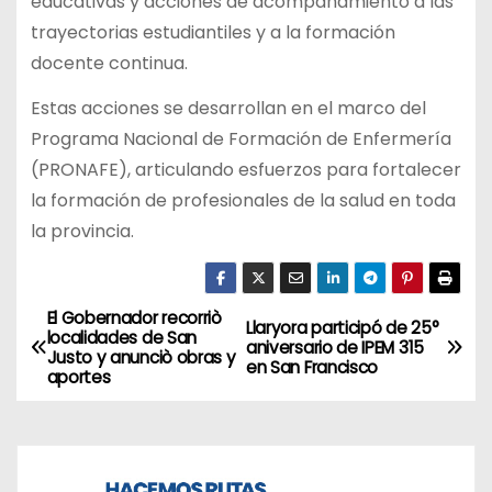
educativas y acciones de acompañamiento a las
trayectorias estudiantiles y a la formación
docente continua.
Estas acciones se desarrollan en el marco del
Programa Nacional de Formación de Enfermería
(PRONAFE), articulando esfuerzos para fortalecer
la formación de profesionales de la salud en toda
la provincia.
El Gobernador recorriò
N
Llaryora participó de 25°
localidades de San
aniversario de IPEM 315
Justo y anunciò obras y
a
en San Francisco
aportes
v
e