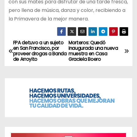
con sus mates para disfrutar de una tarde fresca,
pero llena de música, danza y color, recibiendo a
la Primavera de la mejor manera.
FPA detuvo a un sujeto
Morteros: Quedó
N
en San Francisco, por
inaugurada una nueva
proveer drogas a Banda
muestra en Casa
a
de Arroyito
Graciela Boero
v
e
g
a
c
i