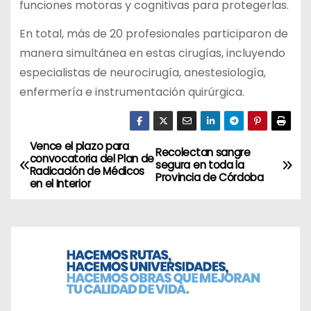
funciones motoras y cognitivas para protegerlas.
En total, más de 20 profesionales participaron de
manera simultánea en estas cirugías, incluyendo
especialistas de neurocirugía, anestesiología,
enfermería e instrumentación quirúrgica.
Vence el plazo para
N
Recolectan sangre
convocatoria del Plan de
segura en toda la
Radicación de Médicos
a
Provincia de Córdoba
en el Interior
v
e
g
a