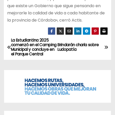
que existe un Gobierno que sigue pensando en
mejorarle la calidad de vida a cada habitante de
la provincia de Córdoba», cerró Actis.
La Estudiantina 2025
N
comenzó en el Camping
Brindarán charla sobre
Municipal y concluye en
Ludopatía
a
el Parque Central
v
e
g
a
c