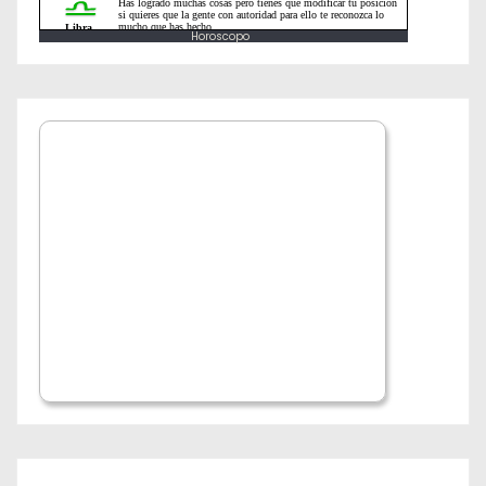
a
Horoscopo
s