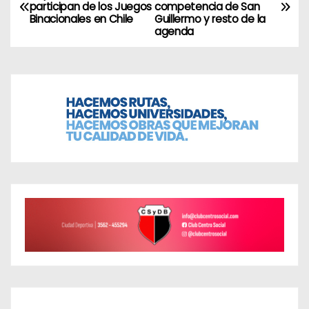
participan de los Juegos
competencia de San
a
Binacionales en Chile
Guillermo y resto de la
agenda
v
e
g
a
c
i
ó
n
d
e