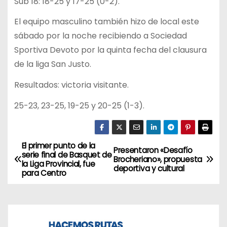
Sub 18: 18-25 y 17-25 (0-2).
El equipo masculino también hizo de local este
sábado por la noche recibiendo a Sociedad
Sportiva Devoto por la quinta fecha del clausura
de la liga San Justo.
Resultados: victoria visitante.
25-23, 23-25, 19-25 y 20-25 (1-3).
El primer punto de la
N
Presentaron «Desafío
serie final de Basquet de
Brocheriano», propuesta
la Liga Provincial, fue
a
deportiva y cultural
para Centro
v
e