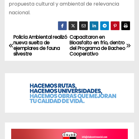
propuesta cultural y ambiental de relevancia
nacional.
Policía Ambiental realizó
Capacitaron en
N
nueva suelta de
Bioasfalto en frío, dentro
ejemplares de fauna
del Programa de Bacheo
a
silvestre
Cooperativo
v
e
g
a
c
i