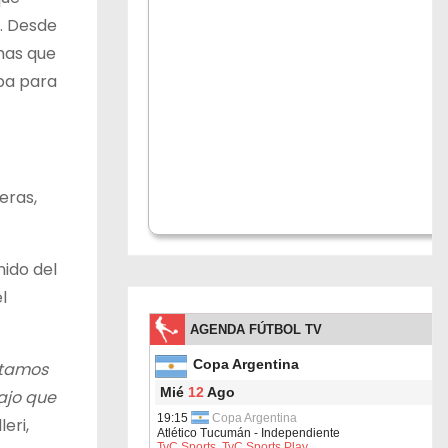
a. Desde
chas que
ba para
eras,
nido del
l
stamos
ajo que
eri,