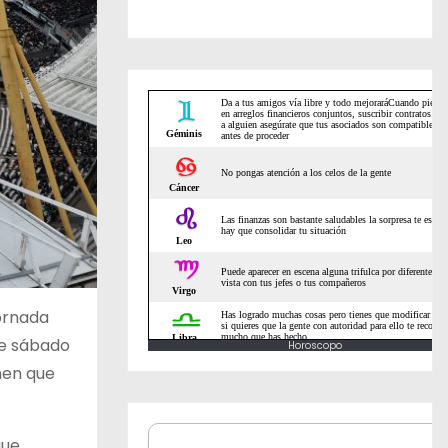
jornada
te sábado
Horoscopo
men que
que