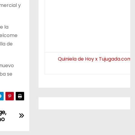
mercial y
e la
 Welcome
lla de
Quiniela de Hoy x Tujugada.com.
 nuevo
oba se
ge,
no