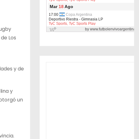
rugby
 de Los
dades y de
lina y
 otorgó un
incia.