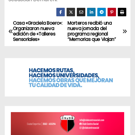
Casa «Graciela Boero»:
Morteros recibió una
N
Organizaron nueva
nueva jornada del
edición de «Talleres
programa regional
a
Sensoriales»
“Memorias que Viajan”
v
e
g
a
c
i
ó