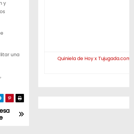
n y
ros
se
itar una
Quiniela de Hoy x Tujugada.com.
,
besa
e