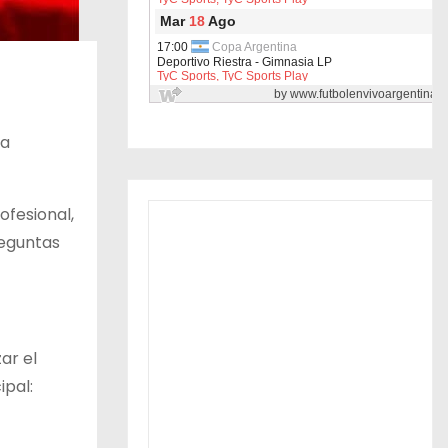
va
ofesional,
reguntas
ar el
ipal: