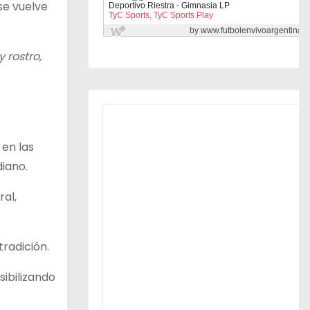
se vuelve
 rostro,
 en las
iano.
ral,
tradición.
sibilizando