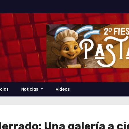
cias
Noticias
Videos
rrado: Una galería a ci