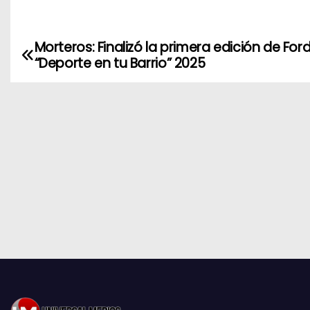
Morteros: Finalizó la primera edición de For
N
“Deporte en tu Barrio” 2025
a
v
e
g
a
c
i
ó