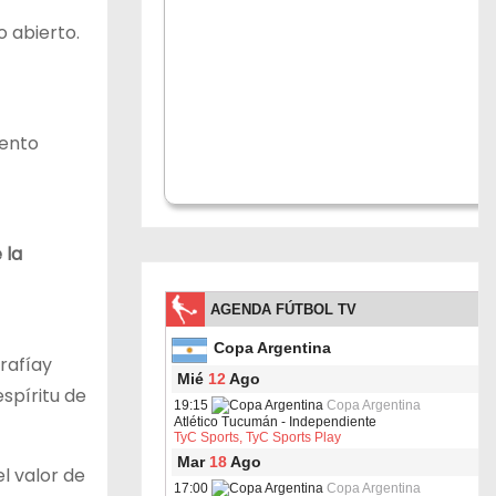
o abierto.
iento
 la
rafíay
spíritu de
l valor de