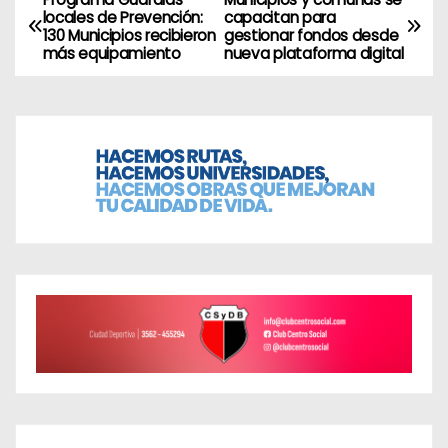
N
locales de Prevención:
capacitan para
130 Municipios recibieron
gestionar fondos desde
a
más equipamiento
nueva plataforma digital
v
e
g
a
c
i
ó
n
d