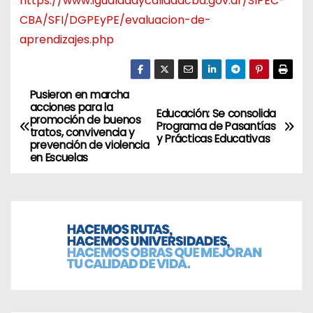
https://www.igualdadycalidadcba.gov.ar/SIPEC-
CBA/SFI/DGPEyPE/evaluacion-de-
aprendizajes.php
Pusieron en marcha
N
acciones para la
Educación: Se consolida
promoción de buenos
a
Programa de Pasantías
tratos, convivencia y
y Prácticas Educativas
prevención de violencia
v
en Escuelas
e
g
a
c
i