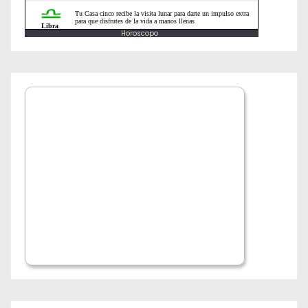
a
s
Horoscopo