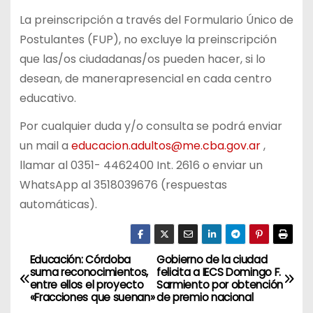
La preinscripción a través del Formulario Único de
Postulantes (FUP), no excluye la preinscripción
que las/os ciudadanas/os pueden hacer, si lo
desean, de manerapresencial en cada centro
educativo.
Por cualquier duda y/o consulta se podrá enviar
un mail a
educacion.adultos@me.cba.gov.ar
,
llamar al 0351- 4462400 Int. 2616 o enviar un
WhatsApp al 3518039676 (respuestas
automáticas).
Educación: Córdoba
Gobierno de la ciudad
N
suma reconocimientos,
felicita a IECS Domingo F.
entre ellos el proyecto
Sarmiento por obtención
a
«Fracciones que suenan»
de premio nacional