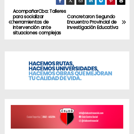
AcompañarCba: Talleres
N
para socializar
Concretaron Segundo
herramientas de
Encuentro Provincial de
a
intervención ante
Investigación Educativa
situaciones complejas
v
e
g
a
c
i
ó
n