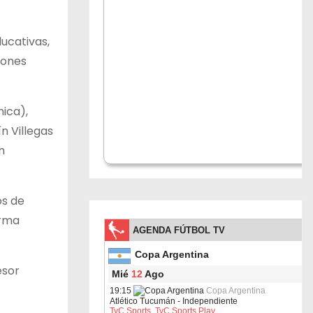
ucativas,
iones
ica),
n Villegas
n
os de
orma
esor