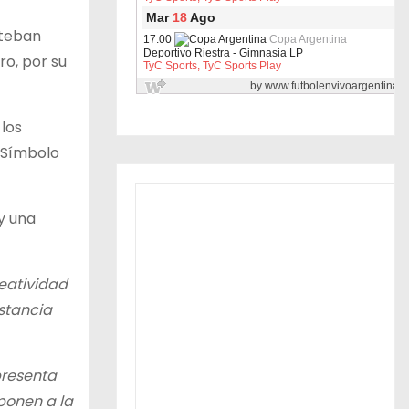
steban
o, por su
los
. Símbolo
y una
reatividad
stancia
presenta
ponen a la