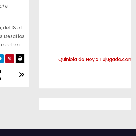
al e
del 18 al
s Desafíos
ormadora.
Quiniela de Hoy x Tujugada.com.
l
o