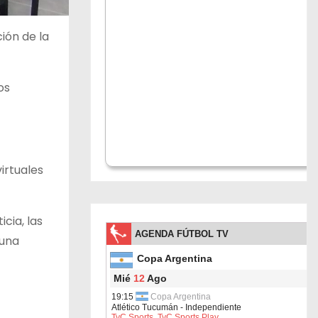
ión de la
os
virtuales
cia, las
 una