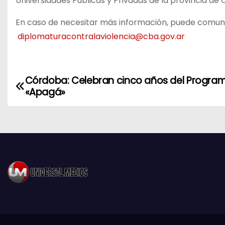
Universidades Públicas y Privadas de la provincia de
En caso de necesitar más información, puede comunic
diplomaturacontralaviolencia@cba.gov.ar
Córdoba: Celebran cinco años del Progra
N
«Apagá»
a
v
e
g
a
c