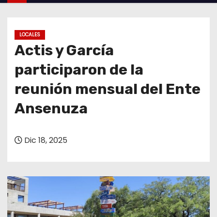
o
LOCALES
Actis y García
participaron de la
reunión mensual del Ente
Ansenuza
Dic 18, 2025