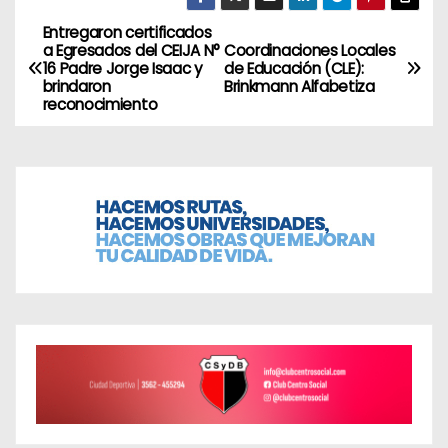
Entregaron certificados
N
a Egresados del CEIJA N°
Coordinaciones Locales
16 Padre Jorge Isaac y
de Educación (CLE):
a
brindaron
Brinkmann Alfabetiza
reconocimiento
v
e
g
a
c
i
ó
n