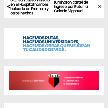
URD San Justo: Falleció
N
Iluminaron cartel de
en el Hospital hombre
ingreso por Ruta 1 a
baleado en Frontera y
a
Colonia Vignaud
otros hechos
v
e
g
a
c
i
ó
n
d