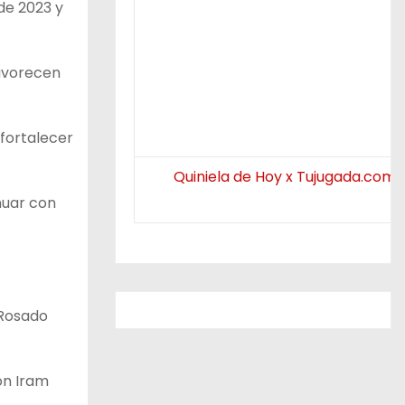
de 2023 y
favorecen
 fortalecer
Quiniela de Hoy x Tujugada.com.
nuar con
 Rosado
ón Iram