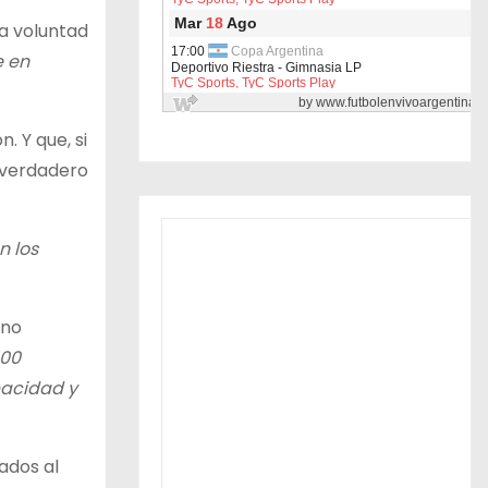
la voluntad
e en
. Y que, si
l verdadero
n los
 no
500
pacidad y
ados al