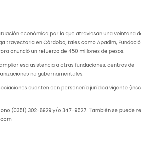
ituación económica por la que atraviesan una veintena d
arga trayectoria en Córdoba, tales como Apadim, Fundació
yora anunció un refuerzo de 450 millones de pesos.
mpliar esa asistencia a otras fundaciones, centros de
organizaciones no gubernamentales.
 asociaciones cuenten con personería jurídica vigente (ins
fono (0351) 302-8929 y/o 347-9527. También se puede rec
l.com.