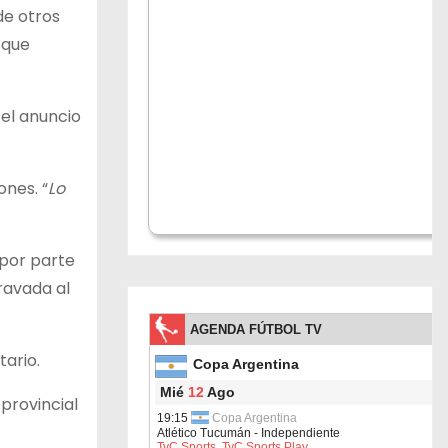
de otros
 que
 el anuncio
ones. “
Lo
 por parte
ravada al
ario.
provincial