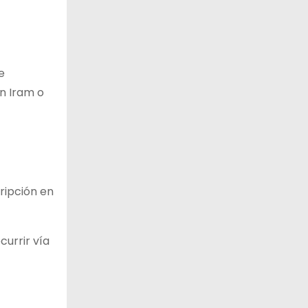
e
n Iram o
cripción en
urrir vía