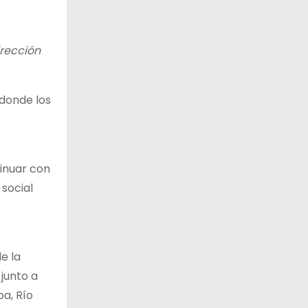
irección
donde los
inuar con
 social
e la
 junto a
a, Río